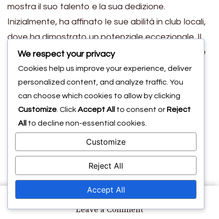
mostra il suo talento e la sua dedizione.
Inizialmente, ha affinato le sue abilità in club locali,
dove ha dimostrato un potenziale eccezionale. Il
suo tempo all’accademia giovanile del Celtic FC è
We respect your privacy
stato particolarmente influente, poiché gli ha
Cookies help us improve your experience, deliver
fornito allenamenti avanzati e esposizione a
personalized content, and analyze traffic. You
can choose which cookies to allow by clicking
partite competitive.
Customize
. Click
Accept All
to consent or
Reject
Durante la sua carriera giovanile, Millar ha
All
to decline non-essential cookies.
partecipato a vari programmi di sviluppo che
Customize
enfatizzavano le abilità tecniche e la
comprensione tattica. Questi programmi erano
Reject All
progettati per preparare i giovani giocatori alle
rigors del calcio professionistico. L’impegno di Millar
Accept All
nell’allenamento e la sua capacità di adattarsi a
on
Leave a Comment
Liam
diversi stili di gioco hanno catturato l’attenzione